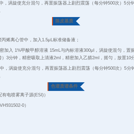
-Q净化管中，涡旋使充分混匀，再置振荡器上剧烈震荡（每分钟500次）5
。
陈皮基质
L聚丙烯离心管中，加入1.5μL标准储备液；
加入 1%甲酸甲醇溶液 15mL与内标溶液300μl，涡旋使混匀，置
0转）3分钟，精密吸取上清液2ml，精密加入乙腈2ml，摇匀，放置10
S-Q净化管中，涡旋使充分混匀，再置振荡器上剧烈震荡（每分钟500次）5
。
色谱质谱条件
，配有电喷雾离子源(ESI)）
：VH931502-0）