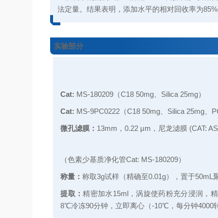
法定量。结果表明，添加水平的相对回收率为85%
实验部分
Cat:
MS-180209（C18 50mg、Silica 25mg）
Cat:
MS-9PC0222（C18 50mg、Silica 25mg、
微孔滤膜：
13mm，0.22 μm，
尼龙滤膜
(CAT: AS
（色素少基质净化管Cat: MS-180209）
称量：
称取3g试样（精确至0.01g），置于50m
提取：
精密加水15ml，涡旋使药粉充分浸润，精密
8℃冷冻90分钟，立即离心（-10℃，每分钟400