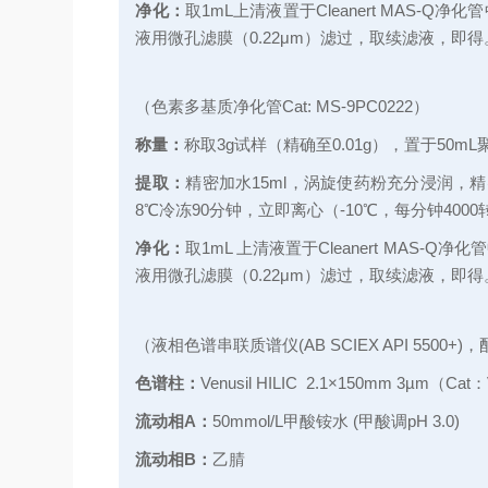
净化：
取1mL上清液置于Cleanert MAS
液用微孔滤膜（0.22μm）滤过，取续滤液，即得
（色素多基质净化管Cat: MS-9PC0222）
称量：
称取3g试样（精确至0.01g），置于50m
提取：
精密加水15ml，涡旋使药粉充分浸润，精密
8℃冷冻90分钟，立即离心（-10℃，每分钟400
净化：
取1mL 上清液置于Cleanert MA
液用微孔滤膜（0.22μm）滤过，取续滤液，即得
（液相色谱串联质谱仪(AB SCIEX API 5500+)
色谱柱：
Venusil HILIC 2.1×150mm 3µm（Cat
流动相A：
50mmol/L甲酸铵水 (甲酸调pH 3.0)
流动相B：
乙腈