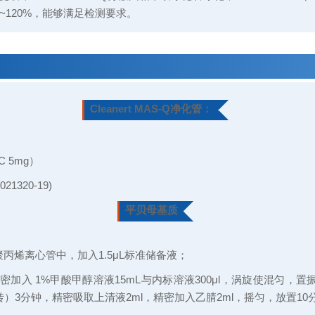
~120%，能够满足检测要求。
Cleanert MAS-Q净化管：
PC 5mg）
021320-19)
平贝母基质
L聚丙烯离心管中，加入1.5μL标准储备液；
加入 1%甲酸甲醇溶液15mL与内标溶液300μl，涡旋使混匀，置
0转）3分钟，精密吸取上清液2ml，精密加入乙腈2ml，摇匀，放置10