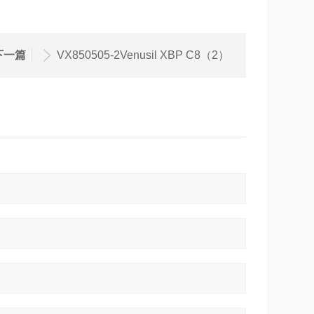
下一篇
VX850505-2Venusil XBP C8（2）