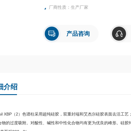
厂商性质：生产厂家
产品咨询
细介绍
nusil XBP（2）色谱柱采用超纯硅胶，双重封端和艾杰尔硅胶表面去活
物的过度吸附。对酸性、碱性和中性化合物均有更为优良的峰形。硅胶纯度>99.9