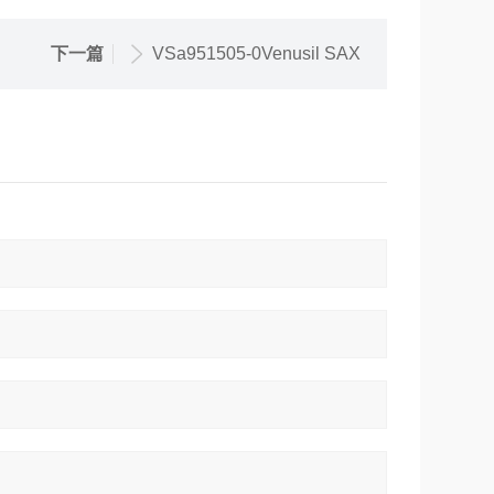
下一篇
VSa951505-0Venusil SAX