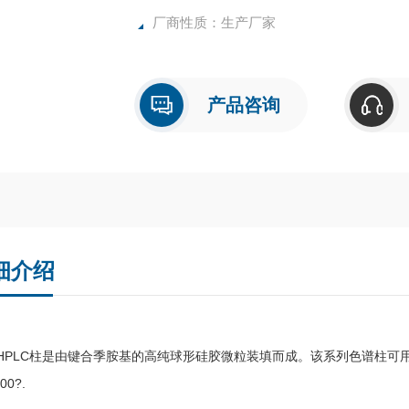
厂商性质：生产厂家
产品咨询
细介绍
X HPLC柱是由键合季胺基的高纯球形硅胶微粒装填而成。该系列色谱柱可用
00?.