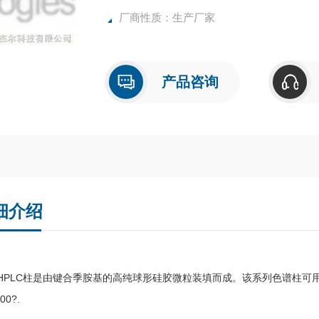
厂商性质：生产厂家
产品咨询
细介绍
X HPLC柱是由键合季胺基的高纯球形硅胶微粒装填而成。该系列色谱柱可用
00?.