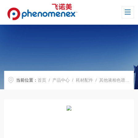
当前位置：
首页
/
产品中心
/
耗材配件
/
其他液相色谱柱
/ 