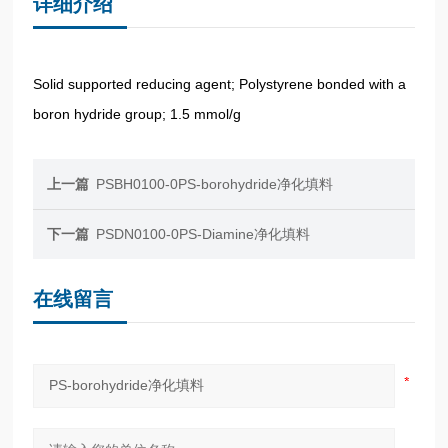
详细介绍
Solid supported reducing agent; Polystyrene bonded with a
boron hydride group; 1.5 mmol/g
上一篇
PSBH0100-0PS-borohydride净化填料
下一篇
PSDN0100-0PS-Diamine净化填料
在线留言