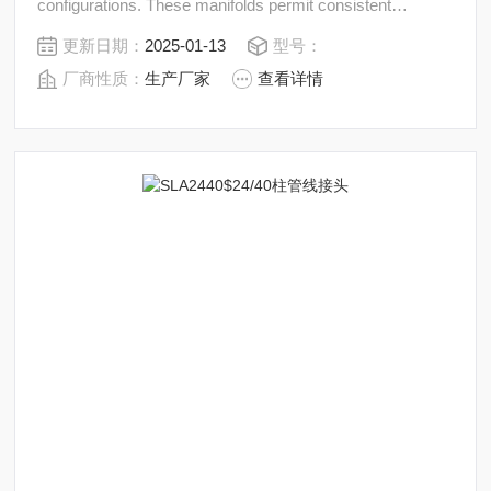
configurations. These manifolds permit consistent
extraction and filtration results. Multiple samples
更新日期：
2025-01-13
型号：
processing with these manifolds simplify
厂商性质：
生产厂家
查看详情