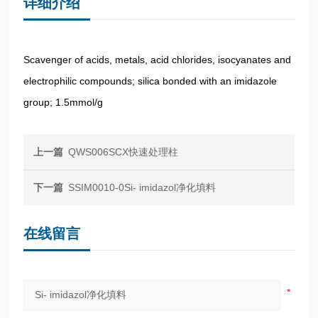
详细介绍
Scavenger of acids, metals, acid chlorides, isocyanates and
electrophilic compounds; silica bonded with an imidazole
group; 1.5mmol/g
上一篇
QWS006SCX快速处理柱
下一篇
SSIM0010-0Si- imidazol净化填料
在线留言