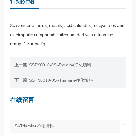
详细介绍
Scavenger of acids, metals, acid chlorides, isocyanates and
electrophilic compounds; silica bonded with a triamine
group; 1.5 mmol/g
上一篇
SSPY0010-0Si-Pyridine净化填料
下一篇
SSTN0010-0Si-Triamine净化填料
在线留言