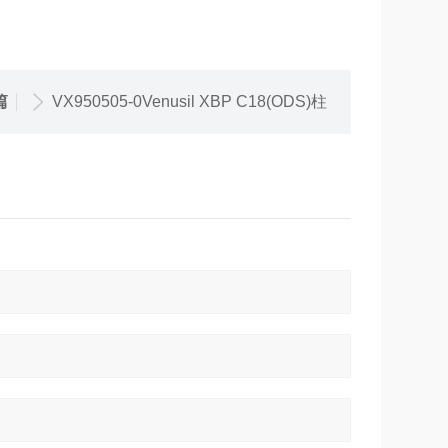
篇
VX950505-0Venusil XBP C18(ODS)柱