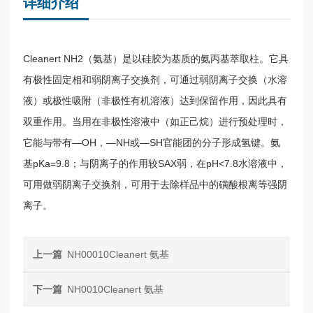
详细介绍
Cleanert NH2（氨基）是以硅胶为基质的氨丙基萃取柱。它具
有极性固定相和弱阴离子交换剂，可通过弱阴离子交换（水溶
液）或极性吸附（非极性有机溶液）达到保留作用，因此具有
双重作用。当用在非极性溶液中（如正己烷）进行预处理时，
它能与带有—OH，—NH或—SH官能团的分子形成氢键。氨
基pKa=9.8；与阴离子的作用较SAX弱，在pH<7.8水溶液中，
可用做弱阴离子交换剂，可用于去除样品中的磺酸根离等强阴
离子。
上一篇
NH00010Cleanert 氨基
下一篇
NH0010Cleanert 氨基