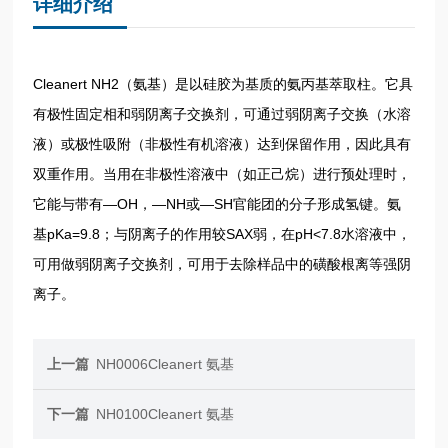
详细介绍
Cleanert NH2（氨基）是以硅胶为基质的氨丙基萃取柱。它具
有极性固定相和弱阴离子交换剂，可通过弱阴离子交换（水溶
液）或极性吸附（非极性有机溶液）达到保留作用，因此具有
双重作用。当用在非极性溶液中（如正己烷）进行预处理时，
它能与带有—OH，—NH或—SH官能团的分子形成氢键。氨
基pKa=9.8；与阴离子的作用较SAX弱，在pH<7.8水溶液中，
可用做弱阴离子交换剂，可用于去除样品中的磺酸根离等强阴
离子。
上一篇
NH0006Cleanert 氨基
下一篇
NH0100Cleanert 氨基