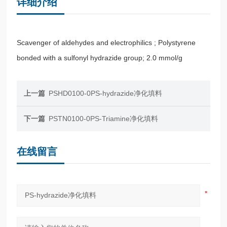
详细介绍
Scavenger of aldehydes and electrophilics ; Polystyrene
bonded with a sulfonyl hydrazide group; 2.0 mmol/g
上一篇
PSHD0100-0PS-hydrazide净化填料
下一篇
PSTN0100-0PS-Triamine净化填料
在线留言