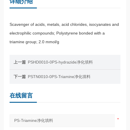
详细介绍
Scavenger of acids, metals, acid chlorides, isocyanates and
electrophilic compounds; Polystyrene bonded with a
triamine group; 2.0 mmol/g
上一篇
PSHD0010-0PS-hydrazide净化填料
下一篇
PSTN0010-0PS-Triamine净化填料
在线留言