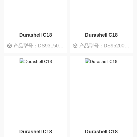
Durashell C18
Durashell C18
产品型号：DS931502-0
产品型号：DS952005-0
Durashell C18
Durashell C18